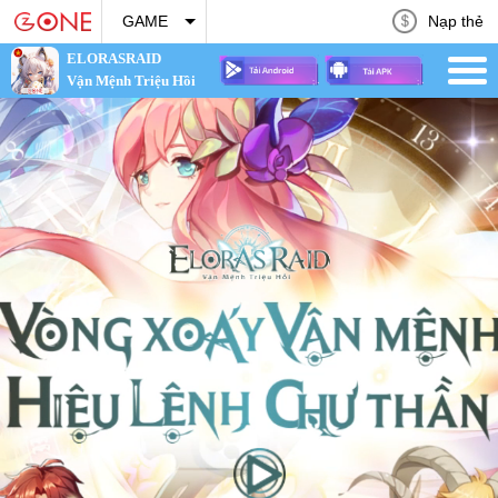
Nạp thẻ
GAME
ELORASRAID
Vận Mệnh Triệu Hồi