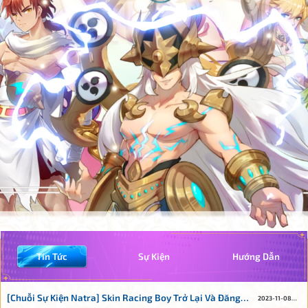
Tin Tức
Sự Kiện
Hướng Dẫn
[Chuỗi Sự Kiện Natra] Skin Racing Boy Trở Lại Và Đăng
2023-11-08
09:33:15