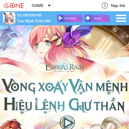
Nạp thẻ
GAME
ELORASRAID
Vận Mệnh Triệu Hồi