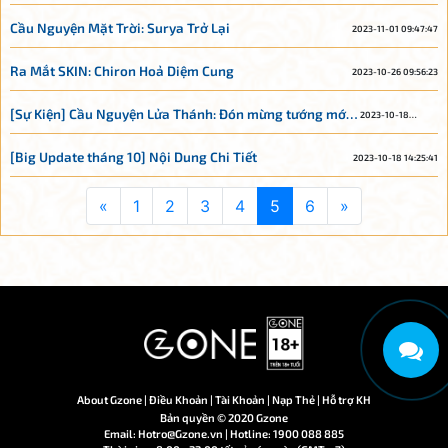
Nhập Nhận Hero Na Tra
Cầu Nguyện Mặt Trời: Surya Trở Lại
2023-11-01 09:47:47
Ra Mắt SKIN: Chiron Hoả Diệm Cung
2023-10-26 09:56:23
[Sự Kiện] Cầu Nguyện Lửa Thánh: Đón mừng tướng mới
2023-10-18
14:45:23
Hestia
[Big Update tháng 10] Nội Dung Chi Tiết
2023-10-18 14:25:41
«
1
2
3
4
5
6
»
About Gzone |
Điều Khoản |
Tài Khoản |
Nạp Thẻ |
Hỗ trợ KH
Bản quyền © 2020 Gzone
Email:
Hotro@Gzone.vn
| Hotline: 1900 088 885